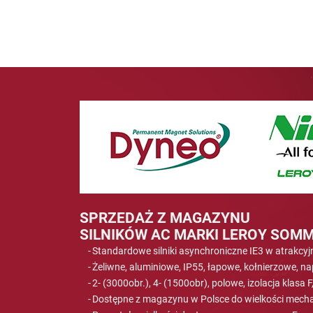
SPRZEDAŻ Z MAGAZYNU
SILNIKÓW AC MARKI LEROY SOMM
Standardowe silniki asynchroniczne IE3 w atrakcyj
Żeliwne, aluminiowe, IP55, łapowe, kołnierzowe, n
2- (3000obr.), 4- (1500obr), polowe, izolacja klasa F
Dostępne z magazynu w Polsce do wielkości mecha