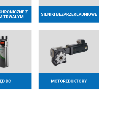
NCHRONICZNE Z
SILNIKI BEZPRZEKŁADNIOWE
M TRWAŁYM
ĘD DC
MOTOREDUKTORY