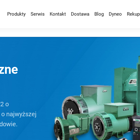
Produkty
Serwis
Kontakt
Dostawa
Blog
Dyneo
Rekup
czne
E2 o
 o najwyższej
dowie.