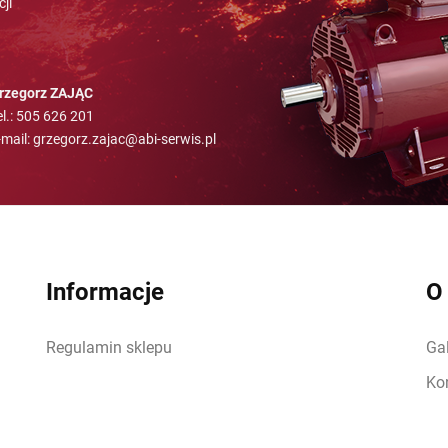
ji
rzegorz ZAJĄC
el.: 505 626 201
-mail: grzegorz.zajac@abi-serwis.pl
Informacje
O 
Regulamin sklepu
Gal
Ko