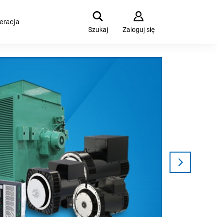
eracja
Szukaj
Zaloguj się
OB
ZU
Dyneo
do og