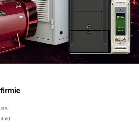
firmie
eria
ntakt