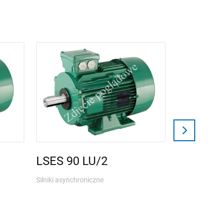
LSES 90 LU/2
Silniki asynchroniczne
LSES 10
Silniki asynch