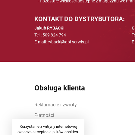
Pozostałe wielkości dostępne z magazynu we Franc
KONTAKT DO DYSTRYBUTORA:
Jakub RYBACKI
G
Tel.: 509 824 794
T
E-mail: rybacki@abi-serwis.pl
E
Obsługa klienta
Reklamacje i zwroty
Płatności
Dostawa
Korzystanie z witryny internetowej
oznacza akceptacje plików cookies.