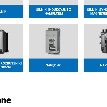
SILNIKI INDUKCYJNE Z
SILNIKI SY
LNIKI
HAMULCEM
MAGNESE
 ROZRUSZNIKI
NAPĘD AC
NAP
ONICZNE
ane