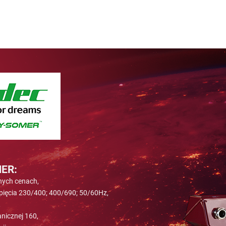
ER:
nych cenach,
apięcia 230/400; 400/690; 50/60Hz,
,
nicznej 160,