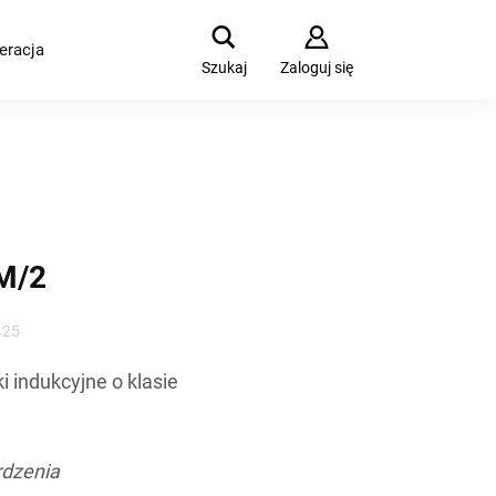
eracja
Szukaj
Zaloguj się
M/2
425
ki indukcyjne o klasie
rdzenia