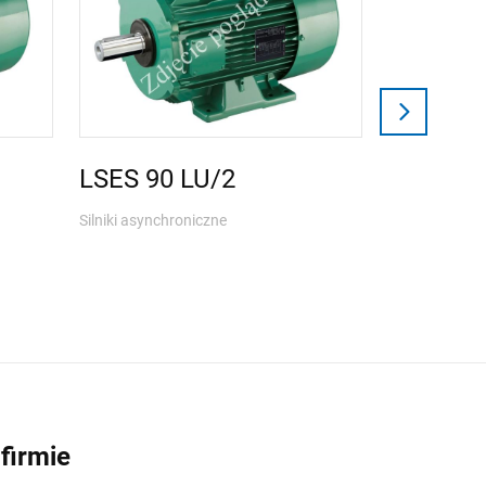
LSES 90 LU/2
Silniki asynchroniczne
LSES 10
Silniki asynch
firmie