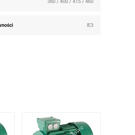
380 / 400 / 415 / 460
wności
IE3