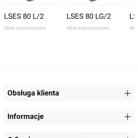
LSES 80 L/2
LSES 80 LG/2
LS
Silniki asynchroniczne
Silniki asynchroniczne
Siln
Obsługa klienta
Informacje