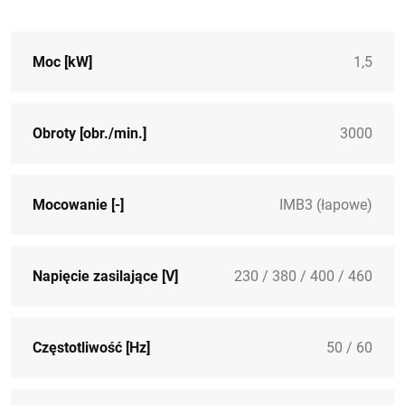
Moc [kW]
1,5
Obroty [obr./min.]
3000
Mocowanie [-]
IMB3 (łapowe)
Napięcie zasilające [V]
230 / 380 / 400 / 460
Częstotliwość [Hz]
50 / 60